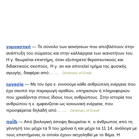
γυμναστική
— Το σύνολο των ασκήσεων που αποβλέπουν στην
ανάπτυξη του σώματος και στην καλλιέργεια των ικανοτήτων του.
Η γ. θεωρείται επιστήμη, όταν εξυπηρετεί θεραπευτικούς και
διδακτικούς σκοπούς. Η γ. αν και αποτελεί τμήμα της φυσικής
αγωγής, διαφέρει από… …
Dictionary of Greek
εργασία
— Με τον όρο ε. εννοούμε κάθε ανθρώπινη ενέργεια που
έχει σκοπό την παραγωγή αγαθών, υπηρεσιών ή πληροφοριών
που χρειάζονται στους ίδιους τους ανθρώπους. Στην ιστορία του
ανθρώπου η ε. εμφανίζεται ως κοινωνική ενέργεια, που
προσφέρεται δηλαδή από… …
Dictionary of Greek
παΐδι
— Από βιολογική άποψη θεωρείται π. ο άνθρωπος από τη
γέννησή του μέχρι τα 9 του χρόνια ή και μέχρι τα 11 14, ανάλογα με
τους επιστήμονες οι οποίοι έχουν ασχοληθεί με το θέμα. Η