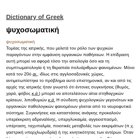
Dictionary of Greek
ψυχοσωματική
ψυχοσωματική
Τομέας της ιατρικής, που μελετά τον ρόλο των ψυχικών
παραγόντων στην εμφάνιση οργανικών παθήσεων. Η επίδραση
αυτή μπορεί να αφορά τόσο την αιτιολογία όσο και τη
συμπτωματολογία ή τη θεραπεία πολυάριθμων φαινομένων. Μόνο
κατά τον 20ό
αι.
, ιδίως στις αγγλοσαξονικές χώρες,
αντιμετωπίστηκε το πρόβλημα αυτό επιστημονικά, αν και από τις
αρχές της ιατρικής ήταν γνωστό ότι έντονες συγκινήσεις (θυμός,
χαρά, φόβος
κ.ά.
) μπορεί να αποτελέσουν αίτια στηθαγχικών
κρίσεων, λιποθυμιών
κ.ά.
Η σύνδεση ψυχολογικών γεγονότων και
οργανικών παθολογικών φαινομένων γίνεται από το νευροφυτικό
σύστημα. Συγκινήσεις και καταστάσεις ανάγκης προκαλούν
υπερέκκριση αδρεναλίνης, υπεργλυκαιμία, αγγειοσπασμό,
υπέρταση, ταχυπαλμία, ποιοτικές μεταβολές των εκκριμάτων (π.χ.
γαστρική υπερχλωρυδρία) ή της κινητικότητας των εντέρων. Όταν