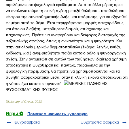
οφειλόμενες σε ψυχολογικά ερεθίσματα. Από το άλλο μέρος αρκεί
να αναλογιστούμε τη στενή σχέση μεταξύ θαλάμου - υποθαλάμου,
κέντρου της συναισθηματικής ζωής, και υπόφυσης, για να εξηγηθεί
εν μέρει αυτό το θέμα. Έτσι περιγράφονται μορφές σακχαρώδους
και άποιου διαβήτη, υπερθυρεοειδισμού, απίσχνασης και
παχυσαρκίας. Πρέπει να αναφερθούν και διάφορες διαταραχές της
σεξουαλικής σφαίρας, όπως η ανικανότητα και η ψυχρότητα. Και
στην αιτιολογία μερικών δερματοπαθειών (έκζεμα, λειχήν, κνύζα,
κνίδωση,
κ.ά.
) αναμφισβήτητα παίζει κάποιο ρόλο η ψυχοοργανική
σχέση. Στην αντιμετώπιση αυτών των παθήσεων ιδιαίτερα χρήσιμη
αποδείχτηκε η ψυχοθεραπεία· πάντως, παράλληλα με την
ψυχολογική παρέμβαση, θα πρέπει να χρησιμοποιούνται και τα
συνήθη φαρμακοϊατρικά μέσα, όταν η κλινική εικόνα αποδεικνύει ότι
η νόσος έχει καταστεί οργανική.
ΜΕΡΙΚΕΣ ΠΑΘΗΣΕΙΣ
ΨΥΧΟΣΩΜΑΤΙΚΗΣ ΦΥΣΕΩΣ
Dictionary of Greek
.
2013
.
Игры ⚽
Поможем написать курсовую
ψυχοσάββατα
ψυχοτρόπα φάρμακα