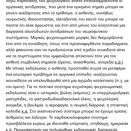
λόγω παράτασης του ψυχολογικού stress επαναλαμβάνονται οι
οργανικές αντιδράσεις, που μετά ένα ορισμένο σημείο μπορεί να
γίνουν ανεξάρτητες από το ερέθισμα, ο ασθενής, συνήθως
νευρωτικής ιδιοσυστασίας, εξετάζοντας τον εαυτό του μπορεί να
πειστεί ότι είναι άρρωστος και έτσι από μόνος του κινητοποιεί μια
διεργασία αλυσυδωτών αντιδράσεων του νευροφυτικού
συστήματος. Μερικές ψυχοσωματικές μορφές δεν διαχωρίζονται
έτσι από τη συνείδηση, όπως στα προαναφερθέντα παραδείγματα,
αλλά φαίνονται σαν να προξενούνται από σχεδόν συνειδητά αίτια
και τα συμπτώματα που εμφανίζονται αποκτούν τότε για τον
ασθενή συμβολική σημασία (έμετος, αναισθησίες, ανορεξία
κ.ά.
).
Με τέτοιες εκδηλώσεις ο ασθενής προσπαθεί συχνά να μεταφέρει
ένα εσωτερικό πρόβλημα σε οργανικό επίπεδο, αναζητώντας
ασυνείδητα να απελευθερωθεί από μια αγχώδη κατάσταση (π.χ. με
τον έμετο). Για το πεπτικό σύστημα συχνότερες ψυχοσωματικές
εκδηλώσεις είναι ο υστερικός βώλος (κόμπος), οι υπερχλωρυδρικές
γαστρίτιδες, το γαστροδωδεκαδακτυλικό έλκος, η ψυχολογική
ανορεξία, η βουλιμία, η αεροφαγία, η νευρική διάρροια, η σπαστική
κολίτιδα
κ.ά.
Στο αναπνευστικό σύστημα μπορεί να έχουμε κρίσεις
άσθματος και λόξυγγα. Το καρδιοκυκλοφορικό σύστημα
προσβάλλεται κυρίως με ιδιοπαθή υπέρταση, στηθάγχη, ημικρανία
κ.ά.
Περιγράφτηκαν και πολυάριθμες ενδοκρινικές διαταραχές