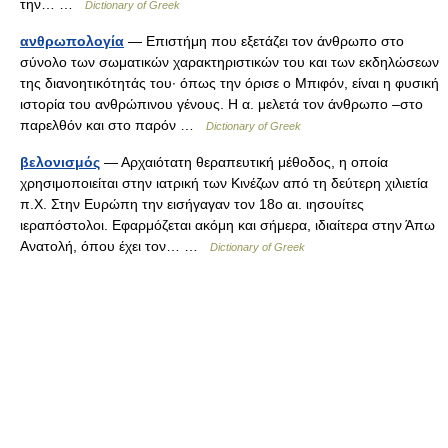
την… …
Dictionary of Greek
ανθρωπολογία
— Επιστήμη που εξετάζει τον άνθρωπο στο
σύνολο των σωματικών χαρακτηριστικών του και των εκδηλώσεων
της διανοητικότητάς του· όπως την όρισε o Μπιφόν, είναι η φυσική
ιστορία του ανθρώπινου γένους. Η α. μελετά τον άνθρωπο –στο
παρελθόν και στο παρόν …
Dictionary of Greek
βελονισμός
— Αρχαιότατη θεραπευτική μέθοδος, η οποία
χρησιμοποιείται στην ιατρική των Κινέζων από τη δεύτερη χιλιετία
π.Χ. Στην Ευρώπη την εισήγαγαν τον 18ο αι. ιησουίτες
ιεραπόστολοι. Εφαρμόζεται ακόμη και σήμερα, ιδιαίτερα στην Άπω
Ανατολή, όπου έχει τον… …
Dictionary of Greek