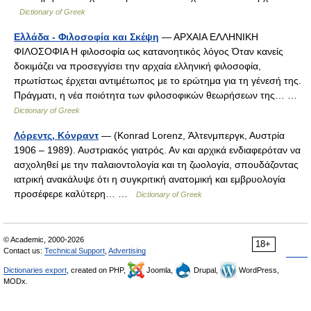
Dictionary of Greek
Ελλάδα - Φιλοσοφία και Σκέψη
— ΑΡΧΑΙΑ ΕΛΛΗΝΙΚΗ
ΦΙΛΟΣΟΦΙΑ Η φιλοσοφία ως κατανοητικός λόγος Όταν κανείς
δοκιμάζει να προσεγγίσει την αρχαία ελληνική φιλοσοφία,
πρωτίστως έρχεται αντιμέτωπος με το ερώτημα για τη γένεσή της.
Πράγματι, η νέα ποιότητα των φιλοσοφικών θεωρήσεων της… …
Dictionary of Greek
Λόρεντς, Κόνραντ
— (Konrad Lorenz, Άλτενμπεργκ, Αυστρία
1906 – 1989). Αυστριακός γιατρός. Αν και αρχικά ενδιαφερόταν να
ασχοληθεί με την παλαιοντολογία και τη ζωολογία, σπουδάζοντας
ιατρική ανακάλυψε ότι η συγκριτική ανατομική και εμβρυολογία
προσέφερε καλύτερη… …
Dictionary of Greek
© Academic, 2000-2026
18+
Contact us:
Technical Support
,
Advertising
Dictionaries export
, created on PHP,
Joomla,
Drupal,
WordPress,
MODx.