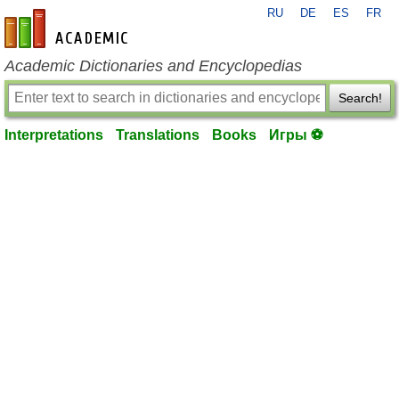
RU
DE
ES
FR
en-academic.com
Academic Dictionaries and Encyclopedias
Search!
Interpretations
Translations
Books
Игры ⚽